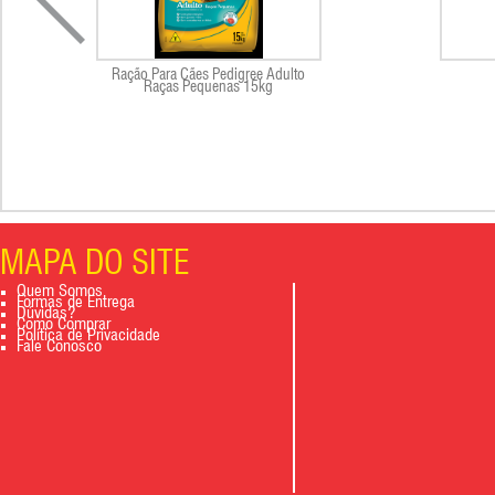
Ração Para Cães Pedigree Adulto
Raças Pequenas 15kg
MAPA DO SITE
Quem Somos
Formas de Entrega
Dúvidas?
Como Comprar
Política de Privacidade
Fale Conosco