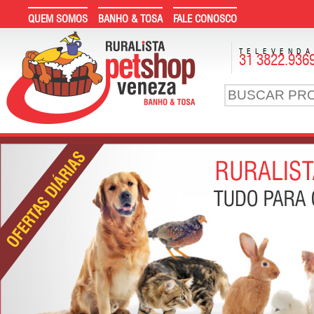
QUEM SOMOS
BANHO & TOSA
FALE CONOSCO
TELEVEND
31 3822.936