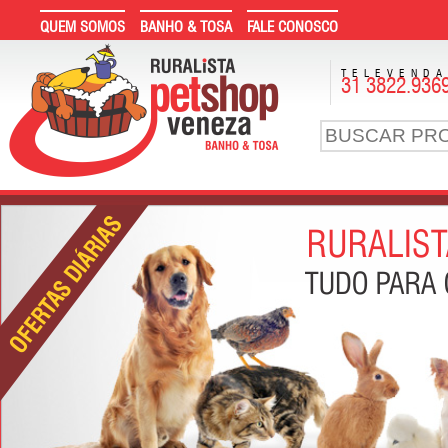
QUEM SOMOS
BANHO & TOSA
FALE CONOSCO
TELEVEND
31 3822.936