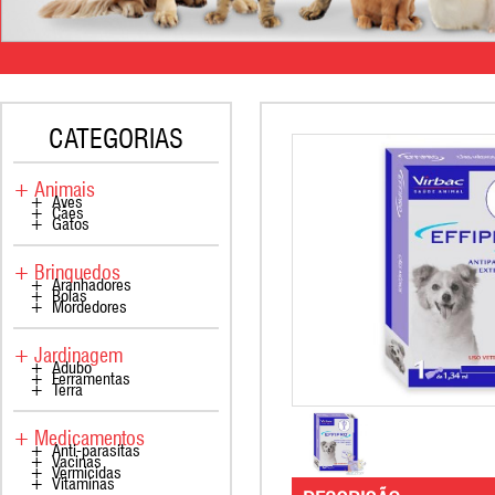
CATEGORIAS
+ Animais
+ Aves
+ Cães
+ Gatos
+ Brinquedos
+ Aranhadores
+ Bolas
+ Mordedores
+ Jardinagem
+ Adubo
+ Ferramentas
+ Terra
+ Medicamentos
+ Anti-parasitas
+ Vacinas
+ Vermicidas
+ Vitaminas