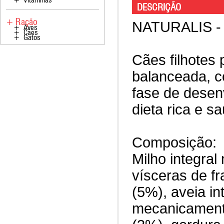
DESCRIÇÃO
+ Ração
NATURALIS -
+ Aves
+ Cães
+ Gatos
Cães filhotes
balanceada, c
fase de desenv
dieta rica e s
Composição:
Milho integral 
vísceras de fr
(5%), aveia in
mecanicamente