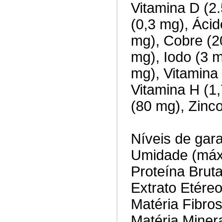
Vitamina D (2.
(0,3 mg), Ácid
mg), Cobre (2
mg), Iodo (3 
mg), Vitamina
Vitamina H (1
(80 mg), Zinc
Níveis de gara
Umidade (máx
Proteína Brut
Extrato Etére
Matéria Fibro
Matéria Miner