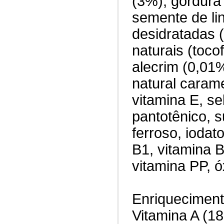
(3%), gordura 
semente de lin
desidratadas 
naturais (toco
alecrim (0,01
natural carame
vitamina E, sel
pantotênico, su
ferroso, iodat
B1, vitamina B
vitamina PP, ó
Enriqueciment
Vitamina A (18