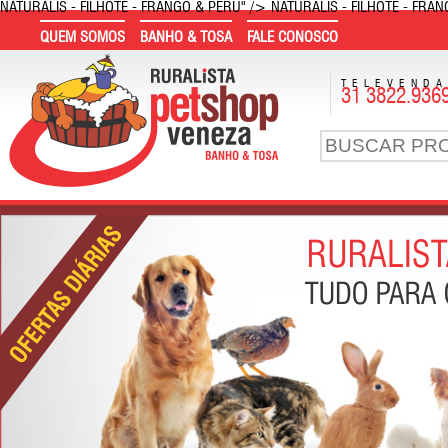
NATURALIS - FILHOTE - FRANGO & PERU" />
NATURALIS - FILHOTE - FRA
QUEM SOMOS
BANHO & TOSA
FALE CONOSCO
TELEVEND
31 3822.936