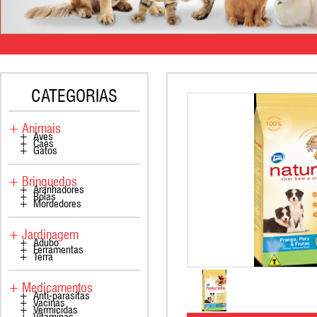
CATEGORIAS
+ Animais
+ Aves
+ Cães
+ Gatos
+ Brinquedos
+ Aranhadores
+ Bolas
+ Mordedores
+ Jardinagem
+ Adubo
+ Ferramentas
+ Terra
+ Medicamentos
+ Anti-parasitas
+ Vacinas
+ Vermicidas
+ Vitaminas